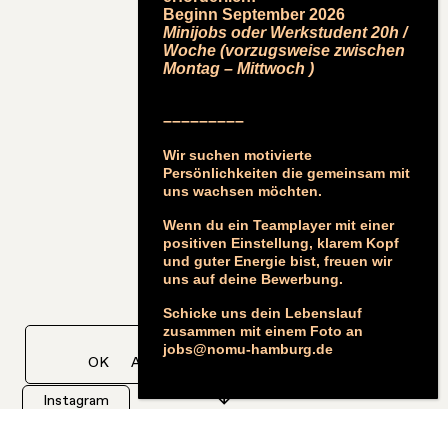
Beginn September 2026
Minijobs oder
Werkstudent 20h /
Woche (vorzugsweise zwischen
Montag – Mittwoch )
–––––––––
Wir suchen motivierte
Persönlichkeiten die gemeinsam mit
uns wachsen möchten.
Wenn du ein Teamplayer mit einer
positiven Einstellung,
klarem Kopf
und guter Energie bist, freuen wir
uns auf deine Bewerbung.
Schicke uns dein Lebenslauf
zusammen mit einem Foto an
Wir nutzen Cookies.
jobs@nomu-hamburg.de
OK
Ablehnen
Datenschutzerklärung
↓
Instagram
店した
We are closed
閉店した
We are closed
閉店し